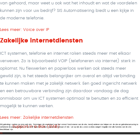
van gehoord, maar weet u ook wat het inhoudt en wat de voordelen
kunnen zijn voor uw bedrijf? SIS Automatisering biedt u een kijkje in
de moderne telefonie.
Lees meer: Voice over IP
Zakelijke internetdiensten
ICT systemen, telefonie en internet raken steeds meer met elkaar
verweven. Zo is bijvoorbeeld VOIP (telefoneren via internet) sterk in
opkomst. Nu flexwerken en papierloos werken ook steeds meer
gewild zijn, is het steeds belangrijker om overal en altijd verbinding
te kunnen maken met je zakelijk netwerk. Een goed ingericht netwerk
en een betrouwbare verbinding zijn daardoor vandaag de dag
onmisbaar om uw ICT systemen optimaal te benutten en zo efficient
mogelijk te kunnen werken.
Lees meer: Zakelijke internetdiensten
Wij gebruiken cookies op onze web site. Sommigen zijn essentieel voor het correct functioneren van de site, terwijl anderen ons helpen om de site en gebruikerservaring te
Support in a Box (SIAB)
verbeteren (tracking cookies). U kan zelf kiezen of u deze cookies wil toestaan of niet. Let op dat als u onze cookies weigert mogelijk niet alle functies van de site
beschikbaar zijn.
Ok
Copyright © 2026 SIS Automatisering | Webdesign
Conflate