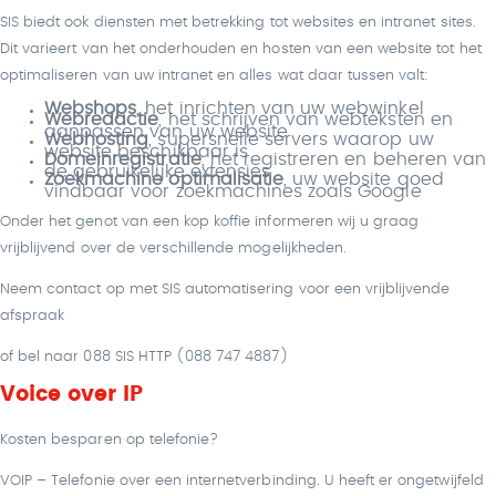
SIS biedt ook diensten met betrekking tot websites en intranet sites.
Dit varieert van het onderhouden en hosten van een website tot het
optimaliseren van uw intranet en alles wat daar tussen valt:
Webshops
, het inrichten van uw webwinkel
Webredactie
, het schrijven van webteksten en
aanpassen van uw website
Webhosting
, supersnelle servers waarop uw
website beschikbaar is
Domeinregistratie
, het registreren en beheren van
de gebruikelijke extensies
Zoekmachine optimalisatie
, uw website goed
vindbaar voor zoekmachines zoals Google
Onder het genot van een kop koffie informeren wij u graag
vrijblijvend over de verschillende mogelijkheden.
Neem contact op met SIS automatisering voor een vrijblijvende
afspraak
of bel naar 088 SIS HTTP (088 747 4887)
Voice over IP
Kosten besparen op telefonie?
VOIP – Telefonie over een internetverbinding. U heeft er ongetwijfeld