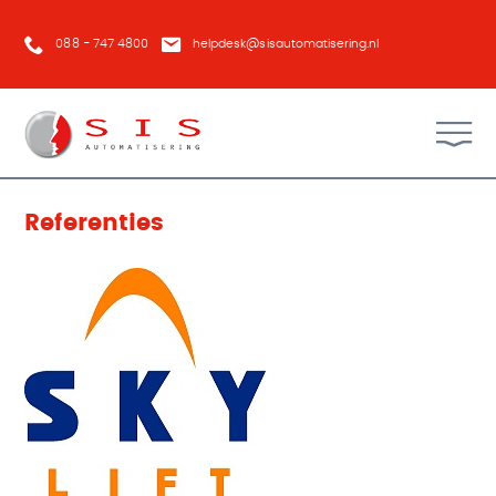
088 - 747 4800
helpdesk@sisautomatisering.nl
Referenties