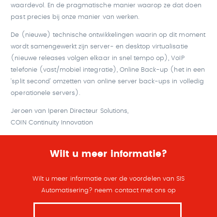
waardevol. En de pragmatische manier waarop ze dat doen
past precies bij onze manier van werken.
De (nieuwe) technische ontwikkelingen waarin op dit moment
wordt samengewerkt zijn server- en desktop virtualisatie
(nieuwe releases volgen elkaar in snel tempo op), VoIP
telefonie (vast/mobiel integratie), Online Back-up (het in een
‘split second’ omzetten van online server back-ups in volledig
operationele servers).
Jeroen van Iperen Directeur Solutions,
COIN Continuity Innovation
Wilt u meer informatie?
Wilt u meer informatie over de voordelen van SIS
Automatisering? neem contact met ons op